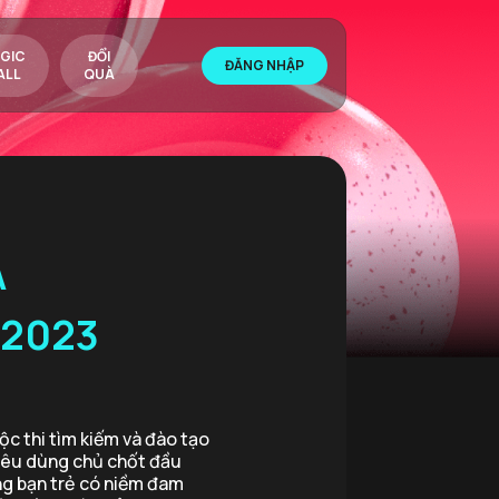
GIC
ĐỔI
ĐĂNG NHẬP
ALL
QUÀ
A
 2023
c thi tìm kiếm và đào tạo
iêu dùng chủ chốt đầu
ững bạn trẻ có niềm đam