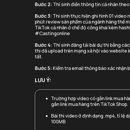
Bước 2:
Thí sinh điền thông tin cá nhân the
Bước 3:
Thí sinh thực hiện ghi hình 01 video 
phút review sản phẩm của ngành hàng thế mạ
TikTok cá nhân ở chế độ công khai kèm h
#Castingonline
Bước 4:
Thí sinh đăng tải bài dự thi bằng cá
thi đã upload trên mạng xã hội vào website
tất.
Bước 5:
Kiểm tra email thông báo xác nhận b
LƯU Ý:
Trường hợp video có gắn link mua hàn
gắn link mua hàng trên TikTok Shop.
Bài thi video ở định dạng .mp4, tỉ lệ
100MB