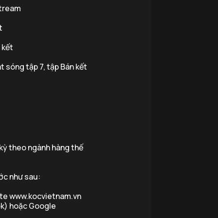
stream
t
 kết
t sóng tập 7, tập Bán kết
 kỳ theo ngành hàng thế
ước như sau:
site www.kocvietnam.vn
ok) hoặc Google