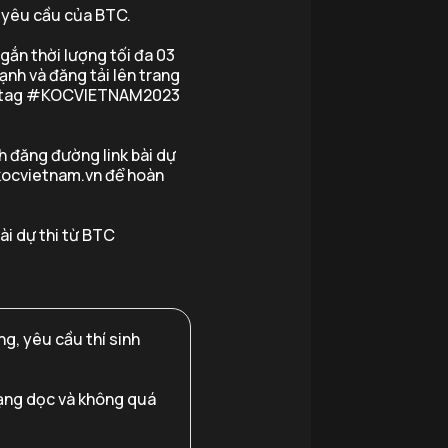
o yêu cầu của BTC.
ngắn thời lượng tối đa 03
nh và đăng tải lên trang
ashtag #KOCVIETNAM2023
ch đăng đường link bài dự
 kocvietnam.vn để hoàn
ài dự thi từ BTC
g, yêu cầu thí sinh
 dạng dọc và không quá