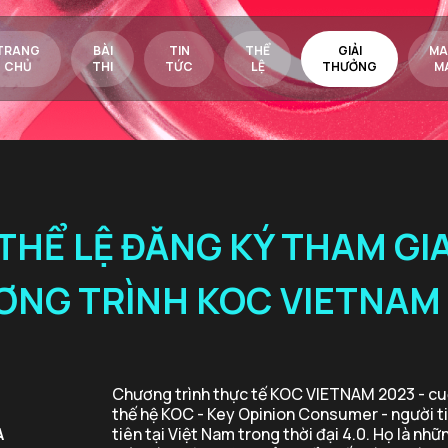
TRANG
BÀI
TIN
THỂ
GIẢI
MA
CHỦ
THI
TỨC
LỆ
THƯỞNG
M
THỂ LỆ ĐĂNG KÝ THAM GI
NG TRÌNH KOC VIETNAM
Chương trình thực tế KOC VIETNAM 2023 - cuộ
thế hệ KOC - Key Opinion Consumer - người t
À
tiên tại Việt Nam trong thời đại 4.0. Họ là nh