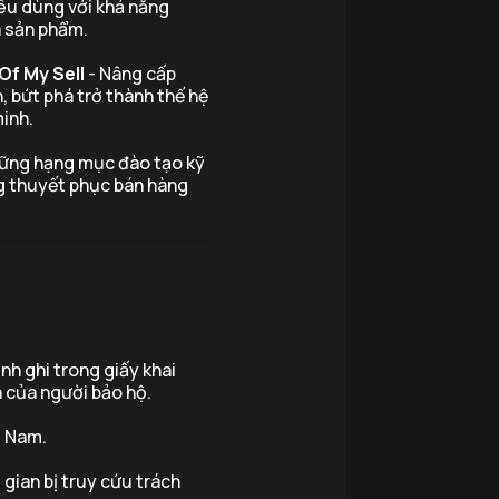
iêu dùng với khả năng
á sản phẩm.
Of My Sell
- Nâng cấp
, bứt phá trở thành thế hệ
minh.
hững hạng mục đào tạo kỹ
ng thuyết phục bán hàng
nh ghi trong giấy khai
n của người bảo hộ.
t Nam.
 gian bị truy cứu trách