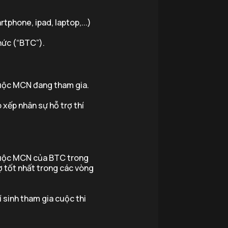
rtphone, ipad, laptop,...)
hức (“BTC”).
thuộc MCN đang tham gia.
xếp nhân sự hỗ trợ thí
thuộc MCN của BTC trong
rợ tốt nhất trong các vòng
í sinh tham gia cuộc thi