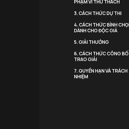
PHẠM VI THỬ THÁCH
3. CÁCH THỨC DỰ THI
4. CÁCH THỨC BÌNH CHỌ
DÀNH CHO ĐỘC GIẢ
5. GIẢI THƯỞNG
6. CÁCH THỨC CÔNG BỐ
TRAO GIẢI
7. QUYỀN HẠN VÀ TRÁCH
NHIỆM