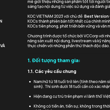
mê giới thiệu những sản phẩm tốt tới người t
sáng tạo nội dung từ việc sử dụng và đánh gi
KOC VIETNAM 2023 với chủ đề:
Best Version 
N
KOCs thành phiên bản tốt nhất của chính mình
KOCs tiên phong, phát triển bền vững và văn 
Chương trình được tổ chức bởi VCCorp với n
năng sản xuất nội dung, livestream và kỹ nă
 VÀ
thực chiến với những phần thử thách độc đáo.
1. Đối tượng tham gia:
1.1. Các yêu cầu chung
Nam/nữ từ 18 tuổi trở lên (tính theo năm si
sinh). Thí sinh dưới 18 tuổi cần có xác nhậ
Hiện đang cư trú trên phạm vi lãnh thổ Việ
Không có tiền án, tiền sự, không trong thời