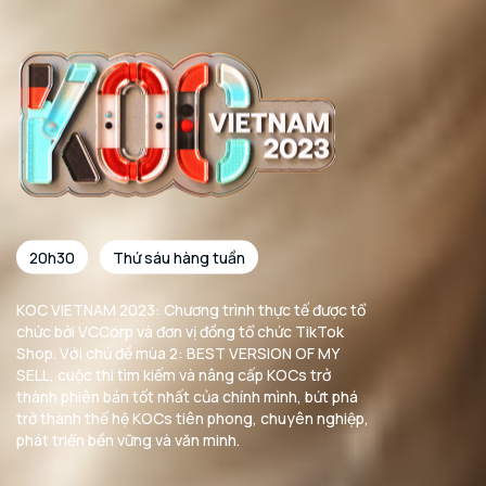
20h30
Thứ sáu hàng tuần
KOC VIETNAM 2023: Chương trình thực tế được tổ
chức bởi VCCorp và đơn vị đồng tổ chức TikTok
Shop. Với chủ đề mùa 2: BEST VERSION OF MY
SELL, cuộc thi tìm kiếm và nâng cấp KOCs trở
thành phiên bản tốt nhất của chính mình, bứt phá
trở thành thế hệ KOCs tiên phong, chuyên nghiệp,
phát triển bền vững và văn minh.